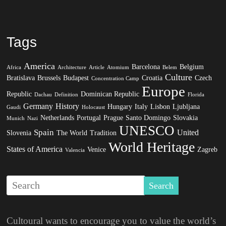
Tags
America
Barcelona
Belgium
Africa
Architecture
Article
Atomium
Belem
Culture
Bratislava
Brussels
Budapest
Croatia
Czech
Concentration Camp
Europe
Republic
Dominican Republic
Dachau
Definition
Florida
Germany
History
Hungary
Italy
Lisbon
Ljubljana
Gaudi
Holocaust
Netherlands
Portugal
Prague
Santo Domingo
Slovakia
Munich
Nazi
UNESCO
Spain
United
Slovenia
The World
Tradition
World Heritage
States of America
Venice
Zagreb
Valencia
Cultoural wants to encourage you to value the world’s