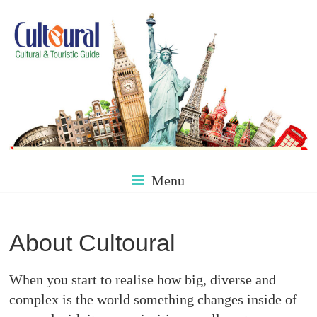
Skip
to
content
Culture
Menu
&
About Cultoural
Tourism
When you start to realise how big, diverse and
complex is the world something changes inside of