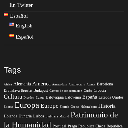
En Twitter
Español
English
Español
Tags
America
Alemania
Barcelona
Africa
Amsterdam
Arquitectura
Atenas
Bratislava
Budapest
Croacia
Bruselas
Campo de concentración
Caribe
Cultura
España
Eslovaquia
Eslovenia
Estados Unidos
Dresden
Egipto
Europa
Europe
Historia
Etiopia
Florida
Grecia
Helsingborg
Patrimonio de
Holanda
Hungria
Lisboa
Ljubljana
Madrid
la Humanidad
Portugal
Praga
Republica Checa
Republica