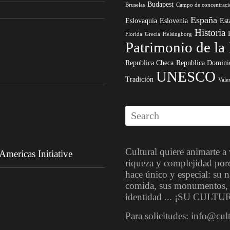
Budapest
Bruselas
Campo de concentraci
España
Eslovaquia
Eslovenia
Est
Historia
Florida
Grecia
Helsingborg
Patrimonio de l
Republica Checa
Republica Domini
UNESCO
Tradición
Vale
Cultural quiere animarte a
mericas Initiative
riqueza y complejidad por
hace único y especial: su na
comida, sus monumentos, su
identidad ... ¡SU CULTU
Para solicitudes: info@cul