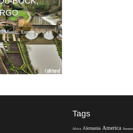
DU BOCK,
URGO
,
El Mundo
Europa
Tags
America
Alemania
Africa
Amste