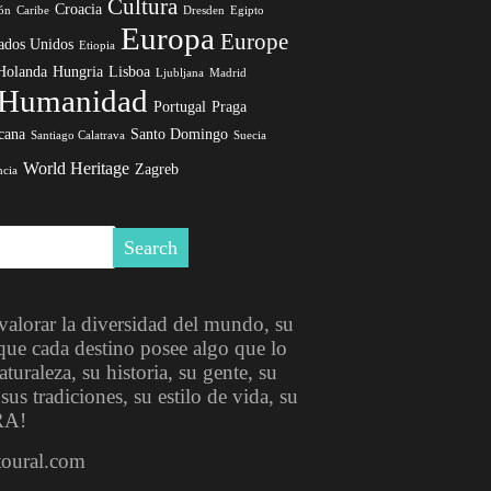
Cultura
Croacia
ón
Caribe
Dresden
Egipto
Europa
Europe
ados Unidos
Etiopia
Holanda
Hungria
Lisboa
Ljubljana
Madrid
a Humanidad
Portugal
Praga
cana
Santo Domingo
Santiago Calatrava
Suecia
World Heritage
Zagreb
ncia
 valorar la diversidad del mundo, su
que cada destino posee algo que lo
turaleza, su historia, su gente, su
s tradiciones, su estilo de vida, su
RA!
toural.com