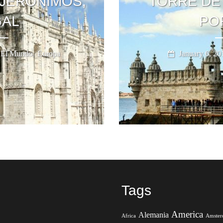
JERONIMOS,
TORRE DE 
AL
PO
,
El Mundo
Europa
January 6, 20
Tags
America
Alemania
Africa
Amste