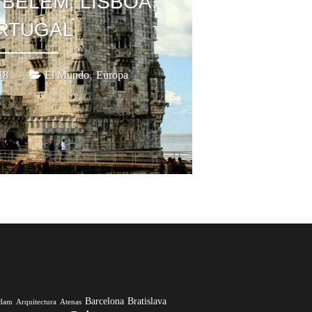
BELÉM, LISBOA,
RTUGAL
,
18
El Mundo
Europa
Barcelona
Bratislava
rdam
Arquitectura
Atenas