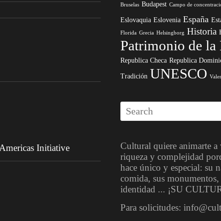
Budapest
Bruselas
Campo de concentraci
España
Eslovaquia
Eslovenia
Est
Historia
Florida
Grecia
Helsingborg
Patrimonio de l
Republica Checa
Republica Domini
UNESCO
Tradición
Vale
Cultural quiere animarte a
mericas Initiative
riqueza y complejidad por
hace único y especial: su na
comida, sus monumentos, su
identidad ... ¡SU CULTU
Para solicitudes: info@cul