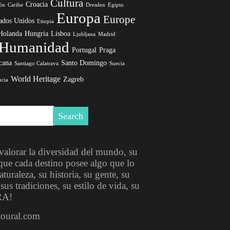
Cultura
Croacia
ón
Caribe
Dresden
Egipto
Europa
Europe
ados Unidos
Etiopia
Holanda
Hungria
Lisboa
Ljubljana
Madrid
a Humanidad
Portugal
Praga
cana
Santo Domingo
Santiago Calatrava
Suecia
World Heritage
Zagreb
ncia
 valorar la diversidad del mundo, su
que cada destino posee algo que lo
turaleza, su historia, su gente, su
s tradiciones, su estilo de vida, su
RA!
toural.com